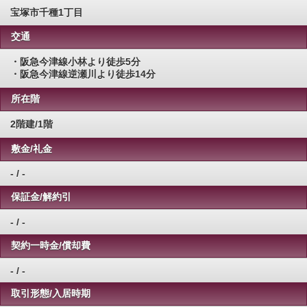
宝塚市千種1丁目
交通
・阪急今津線小林より徒歩5分
・阪急今津線逆瀬川より徒歩14分
所在階
2階建/1階
敷金/礼金
- / -
保証金/解約引
- / -
契約一時金/償却費
- / -
取引形態/入居時期