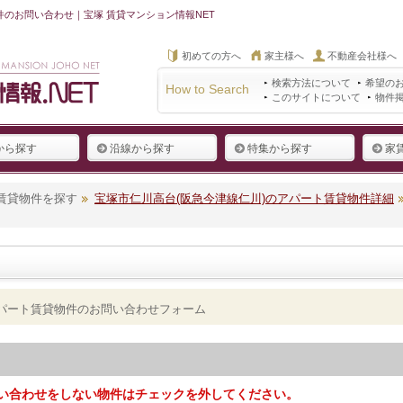
件のお問い合わせ｜宝塚 賃貸マンション情報NET
初めての方へ
家主様へ
不動産会社様へ
検索方法について
希望の
How to Search
このサイトについて
物件
から探す
沿線から探す
特集から探す
家
賃貸物件を探す
宝塚市仁川高台(阪急今津線仁川)のアパート賃貸物件詳細
アパート賃貸物件のお問い合わせフォーム
い合わせをしない物件はチェックを外してください。