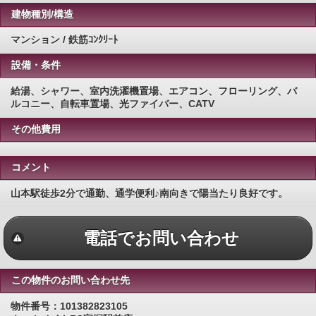
建物種別/構造
マンション / 鉄筋ｺﾝｸﾘｰﾄ
設備・条件
給湯、シャワー、室内洗濯機置場、エアコン、フローリング、バ
ルコニー、自転車置場、光ファイバー、CATV
その他費用
コメント
山本駅徒歩2分で通勤、通学便利♪南向きで陽当たり良好です。
電話でお問い合わせ
この物件のお問い合わせ先
物件番号：101382823105