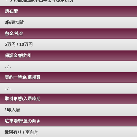
・ＪＲ福知山線中山寺より徒歩25分
所在階
3階建/1階
敷金/礼金
5万円 / 10万円
保証金/解約引
- / -
契約一時金/償却費
- / -
取引形態/入居時期
/ 即入居
駐車場/部屋の向き
近隣有り / 南向き