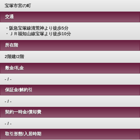
宝塚市宮の町
交通
・阪急宝塚線清荒神より徒歩5分
・ＪＲ福知山線宝塚より徒歩10分
所在階
2階建/2階
敷金/礼金
- / -
保証金/解約引
- / -
契約一時金/償却費
- / -
取引形態/入居時期